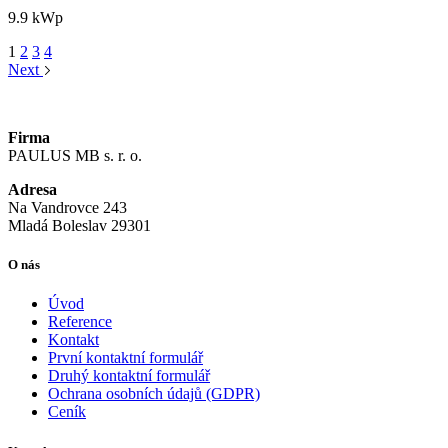
9.9 kWp
1
2
3
4
Next
Firma
PAULUS MB s. r. o.
Adresa
Na Vandrovce 243
Mladá Boleslav 29301
O nás
Úvod
Reference
Kontakt
První kontaktní formulář
Druhý kontaktní formulář
Ochrana osobních údajů (GDPR)
Ceník