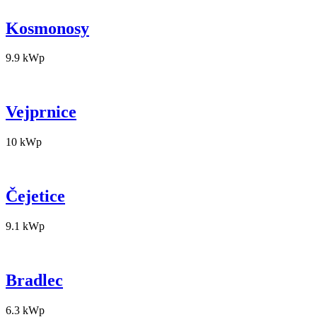
Kosmonosy
9.9 kWp
Vejprnice
10 kWp
Čejetice
9.1 kWp
Bradlec
6.3 kWp