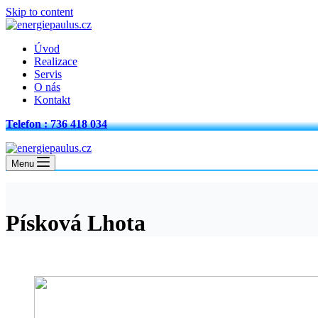
Skip to content
Úvod
Realizace
Servis
O nás
Kontakt
Telefon : 736 418 034
Menu
Písková Lhota