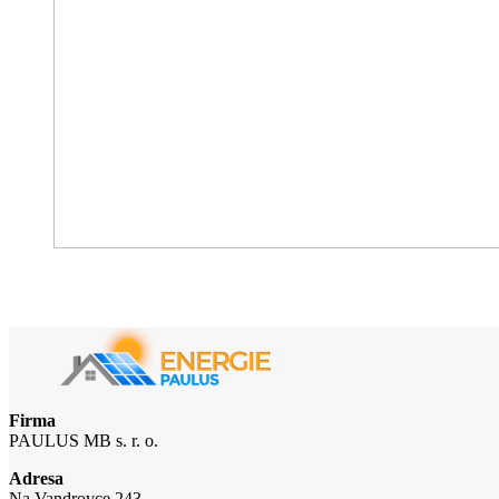
Firma
PAULUS MB s. r. o.
Adresa
Na Vandrovce 243