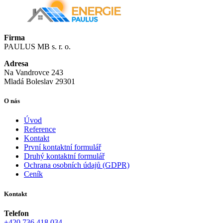
Firma
PAULUS MB s. r. o.
Adresa
Na Vandrovce 243
Mladá Boleslav 29301
O nás
Úvod
Reference
Kontakt
První kontaktní formulář
Druhý kontaktní formulář
Ochrana osobních údajů (GDPR)
Ceník
Kontakt
Telefon
+420 736 418 034