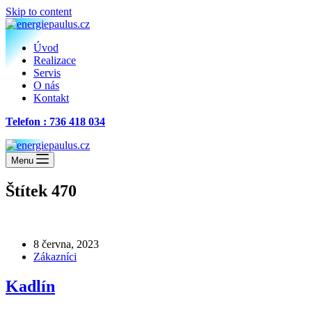
Skip to content
Úvod
Realizace
Servis
O nás
Kontakt
Telefon : 736 418 034
Menu
Štítek
470
8 června, 2023
Zákazníci
Kadlín