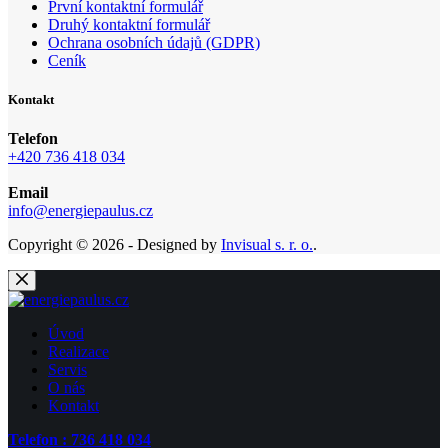
První kontaktní formulář
Druhý kontaktní formulář
Ochrana osobních údajů (GDPR)
Ceník
Kontakt
Telefon
+420 736 418 034
Email
info@energiepaulus.cz
Copyright © 2026 - Designed by
Invisual s. r. o.
.
Úvod
Realizace
Servis
O nás
Kontakt
Telefon : 736 418 034