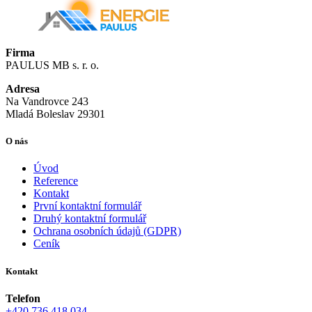
Firma
PAULUS MB s. r. o.
Adresa
Na Vandrovce 243
Mladá Boleslav 29301
O nás
Úvod
Reference
Kontakt
První kontaktní formulář
Druhý kontaktní formulář
Ochrana osobních údajů (GDPR)
Ceník
Kontakt
Telefon
+420 736 418 034